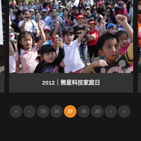
2012｜微星科技家庭日
«
‹
35
36
37
38
39
›
»