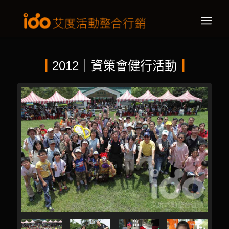
┃
2012｜資策會健行活動
┃