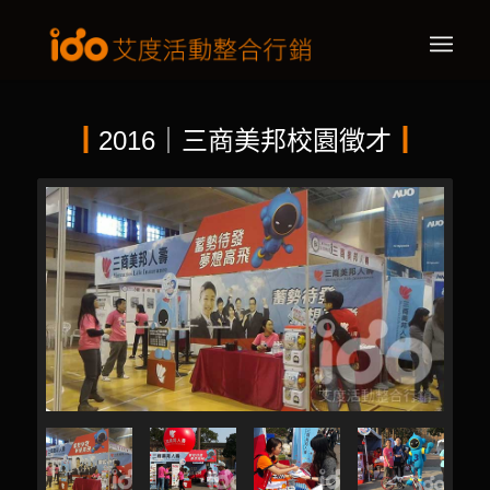
┃
2016｜三商美邦校園徵才
┃